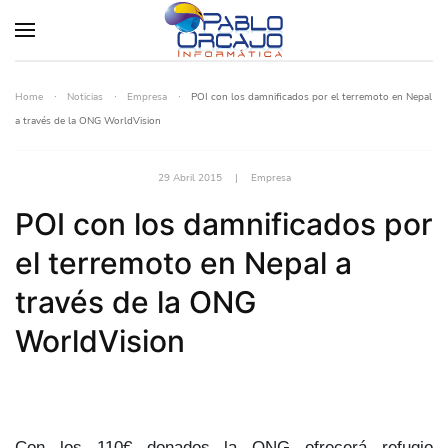
Home
Noticias
Empresa
POI con los damnificados por el terremoto en Nepal
a través de la ONG WorldVision
29 Abril 2015
|
Empresa
POI con los damnificados por
el terremoto en Nepal a
través de la ONG
WorldVision
Con los 110€ donados la ONG ofrecerá refugio