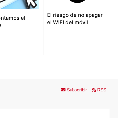
El riesgo de no apagar
entamos el
el WIFI del móvil
0
Subscribir
RSS